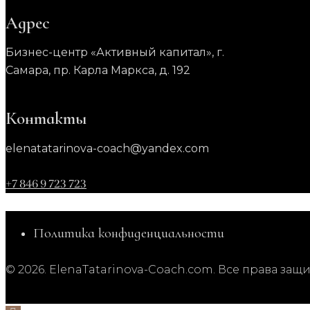
Адрес
Бизнес-центр «Активный капитал», г.
Самара, пр. Карла Маркса, д. 192
Контакты
elenatatarinova-coach@yandex.com
+7 846 9 723 723
Политика конфиденциальности
© 2026. ElenaTatarinova-Coach.com. Все права защ