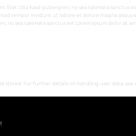
m. Stet clita kasd gubergren, no sea takimata sanctus es
rmod tempor invidunt ut labore et dolore magna aliquya
en, no sea takimata sanctus est Lorem ipsum dolor sit a
d stored. For further details on handling user data, see
!