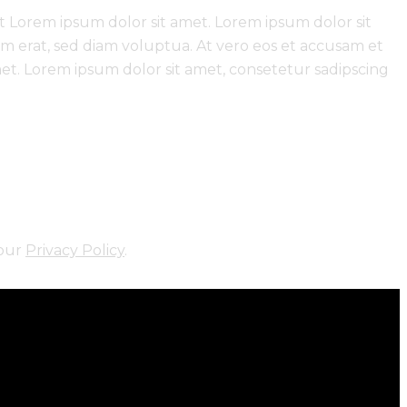
t Lorem ipsum dolor sit amet. Lorem ipsum dolor sit
m erat, sed diam voluptua. At vero eos et accusam et
met. Lorem ipsum dolor sit amet, consetetur sadipscing
 our
Privacy Policy
.