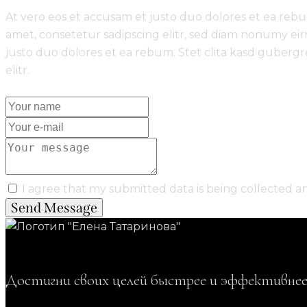
At vero eos et accusam et justo duo dolores et ea rebu
amet, consetetur sadipscing elitr, sed diam nonumy ei
justo duo dolores et ea rebum. Stet clita kasd gubergr
elitr.
I agree that my submitted data is being collected an
Send Message
Достигни своих целей быстрее и эффективнее