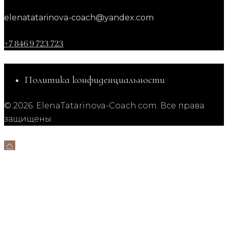
elenatatarinova-coach@yandex.com
+7 846 9 723 723
Политика конфиденциальности
© 2026. ElenaTatarinova-Coach.com. Все права
защищены.