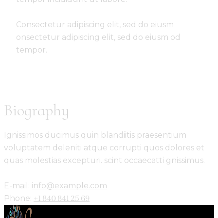
Consectetur adipiscing elit, sed do eiusm
onsectetur adipiscing elit, sed do eiusm od
tempor.
Biography
Ignissimos ducimus quin blandiitis praesentium
voluptatem deleniti atque corrupti quos dolores et
quas molestias excepturi. scint occaecatti gnissimus.
E-mail:
info@example.com
Phone:
+1 840 841 25 69